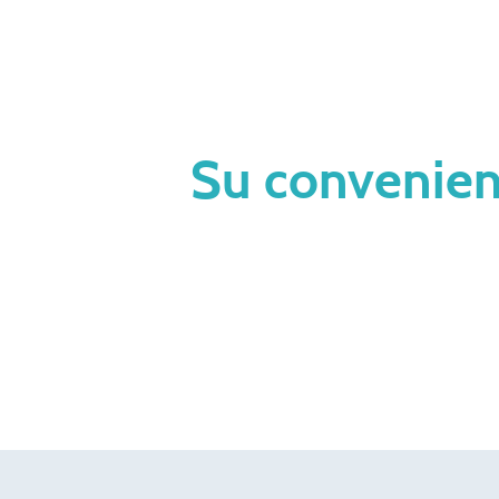
vor, póngase en conta
otros en
Su convenien