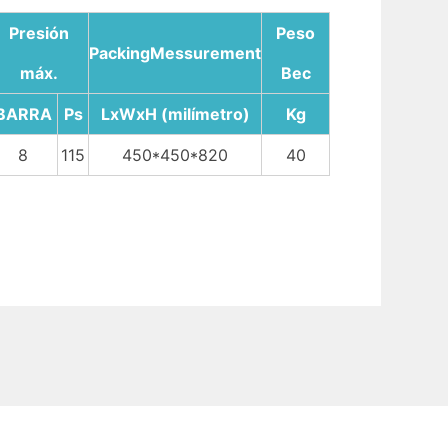
Presión
Peso
PackingMessurement
máx.
Bec
BARRA
Ps
LxWxH (milímetro)
Kg
8
115
450*450*820
40