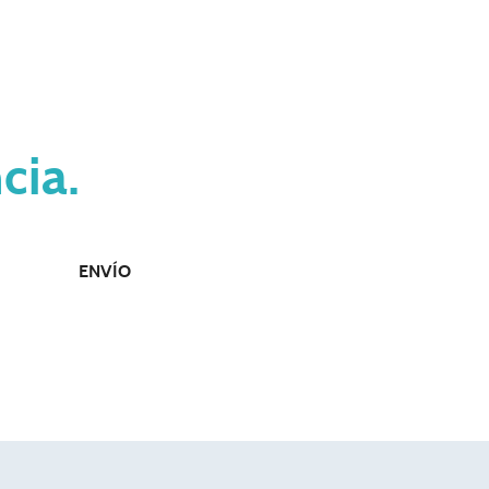
cto con
cia.
ENVÍO