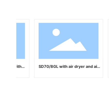
SD70/8G with air dryer
SD120/8 Inside of tank with
coating