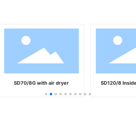
Productos relacionados
SD120/8GL with air dryer and air
cooler