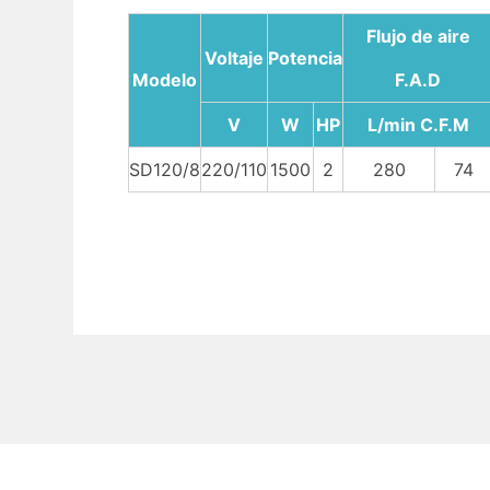
Flujo de aire
Voltaje
Potencia
Modelo
F.A.D
V
W
HP
L/min C.F.M
SD120/8
220/110
1500
2
280
74