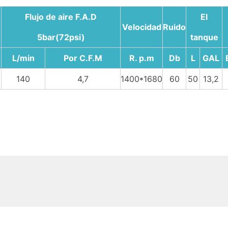
Flujo de aire F.A.D
El
Velocidad
Ruido
5bar(72psi)
tanque
L/min
Por C.F.M
R. p.m
Db
L
GAL
140
4,7
1400*1680
60
50
13,2