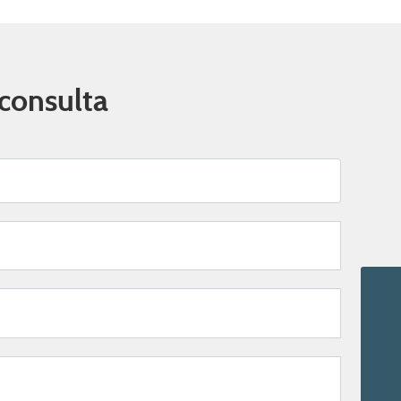
 consulta
Email
sales@shunding.cc
TEL
+8615005866008
whatsapp