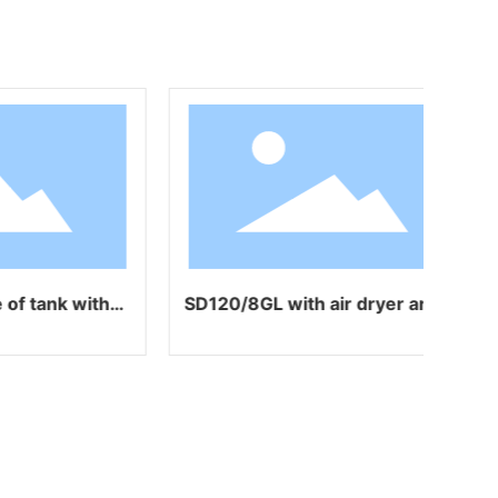
SD120/8G with air dryer
SD-140/8B (one for four