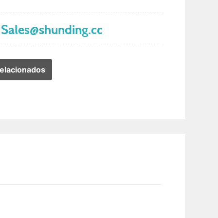
Sales@shunding.cc
elacionados